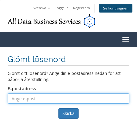
Svenska
Logga in
Registrera
Se kundvagnen
Togg
navig
Glömt lösenord
Glömt ditt lösenord? Ange din e-postadress nedan för att
påbörja återställning.
E-postadress
Skicka