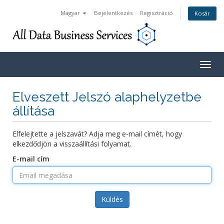
Magyar
Bejelentkezés
Regisztráció
Kosár
Togg
navig
Elveszett Jelszó alaphelyzetbe
állítása
Elfelejtette a jelszavát? Adja meg e-mail címét, hogy
elkezdődjön a visszaállítási folyamat.
E-mail cím
Küldés