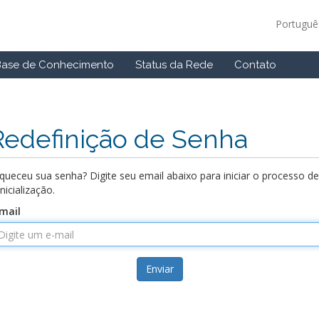
Portugu
Base de Conhecimento
Status da Rede
Contato
Redefinição de Senha
queceu sua senha? Digite seu email abaixo para iniciar o processo de
inicialização.
mail
Enviar