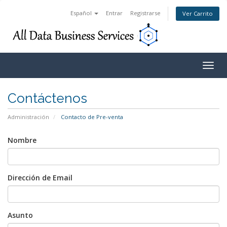
Español
Entrar
Registrarse
Ver Carrito
Togg
navig
Contáctenos
Administración
Contacto de Pre-venta
Nombre
Dirección de Email
Asunto