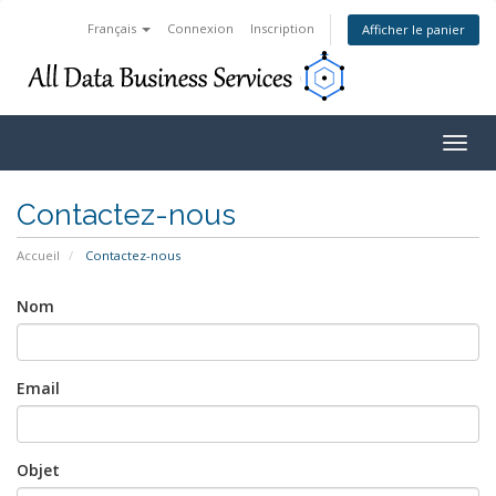
Français
Connexion
Inscription
Afficher le panier
Togg
navig
Contactez-nous
Accueil
Contactez-nous
Nom
Email
Objet