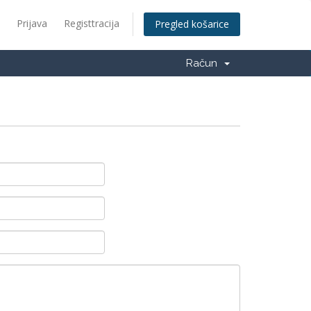
Prijava
Registtracija
Pregled košarice
Račun