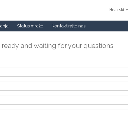
Hrvatski
anja
Status mreže
Kontaktirajte nas
 ready and waiting for your questions