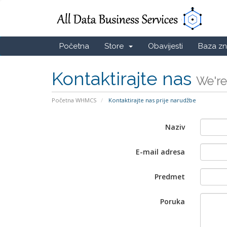
Početna
Store
Obavijesti
Baza zn
Kontaktirajte nas
We're
Početna WHMCS
Kontaktirajte nas prije narudžbe
Naziv
E-mail adresa
Predmet
Poruka