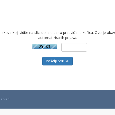
akove koji vidite na slici dolje u za to predviđenu kućicu. Ovo je ob
automatiziranih prijava.
Pošalji poruku
served.