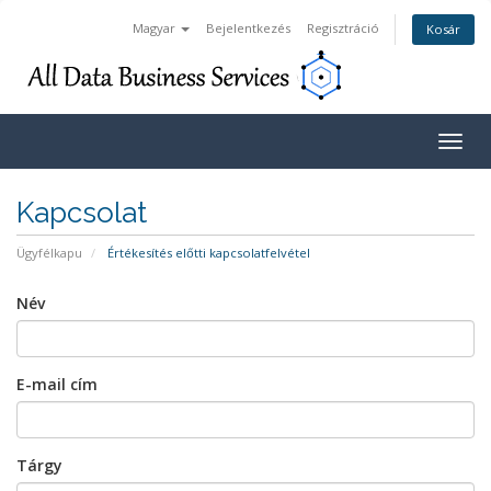
Magyar
Bejelentkezés
Regisztráció
Kosár
Togg
navig
Kapcsolat
Ügyfélkapu
Értékesítés előtti kapcsolatfelvétel
Név
E-mail cím
Tárgy