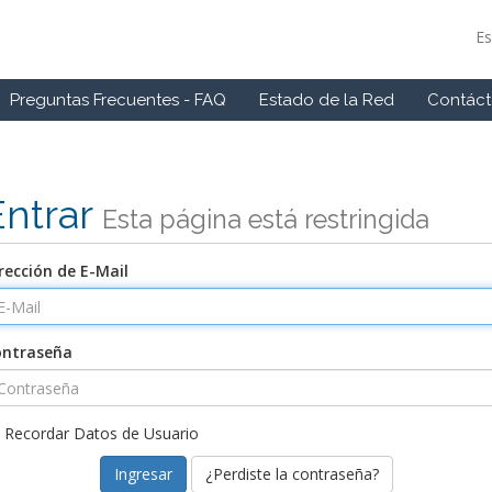
E
Preguntas Frecuentes - FAQ
Estado de la Red
Contác
Entrar
Esta página está restringida
rección de E-Mail
ontraseña
Recordar Datos de Usuario
¿Perdiste la contraseña?