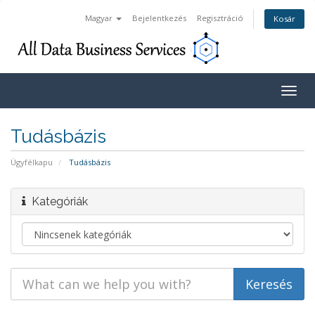
Magyar
Bejelentkezés
Regisztráció
Kosár
Togg
navig
Tudásbázis
Ügyfélkapu
Tudásbázis
Kategóriák