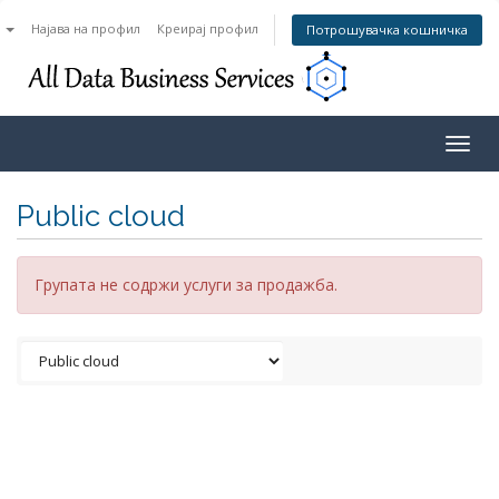
n
Најава на профил
Креирај профил
Потрошувачка кошничка
Togg
navig
Public cloud
Групата не содржи услуги за продажба.