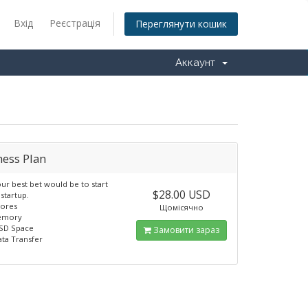
Вхід
Реєстрація
Переглянути кошик
Аккаунт
ness Plan
our best bet would be to start
$28.00 USD
 startup.
Cores
Щомісячно
emory
SSD Space
Замовити зараз
ata Transfer