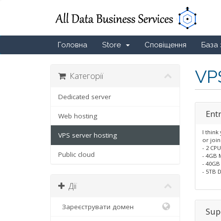
Головна
Store
Сповіщення
База 
VPS
Категорії
Dedicated server
Entr
Web hosting
I think
VPS server hosting
or join
- 2 CP
Public cloud
- 4GB
- 40GB
- 5TB D
Дії
Зареєструвати домен
Sup