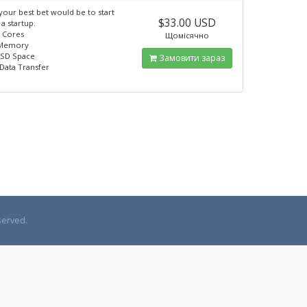
 your best bet would be to start
$33.00 USD
 a startup.
U Cores
Щомісячно
 Memory
SSD Space
Замовити зараз
Data Transfer
served.