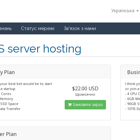
Українська
знань
Статус мережі
Зв'язок з нами
 server hosting
y Plan
Busi
 your best bet would be to start
I think y
$22.00 USD
 a startup.
or join a
U Cores
- 4 CPU 
Щомісячно
 Memory
- 6GB M
 SSD Space
- 90GB 
Замовити зараз
ata Transfer
- 10TB D
er Plan