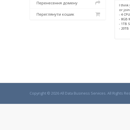
Перенесення домену
I think
or join
Переглянути кошик
- 4 CP
- 8GB
- 1TB 
- 20TB 
Copyright © 2026 All Data Business Services. All Rights Re