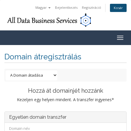
Magyar
Bejelentkezés
Regisztráció
Kosár
Togg
navig
Domain átregisztrálás
Hozzá át domainjét hozzánk
Kezeljen egy helyen mindent. A transzfer ingyenes*
Egyetlen domain transzfer
Domain név