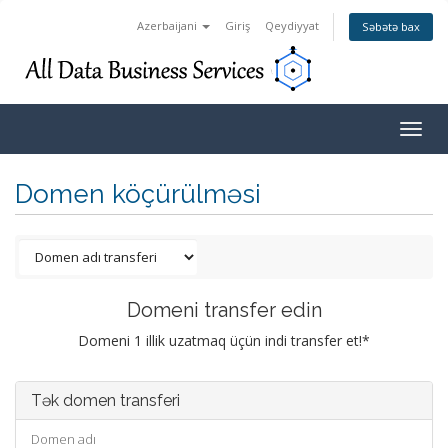
Azerbaijani
Giriş
Qeydiyyat
Səbətə bax
Togg
navig
Domen köçürülməsi
Domeni transfer edin
Domeni 1 illik uzatmaq üçün indi transfer et!*
Tək domen transferi
Domen adı