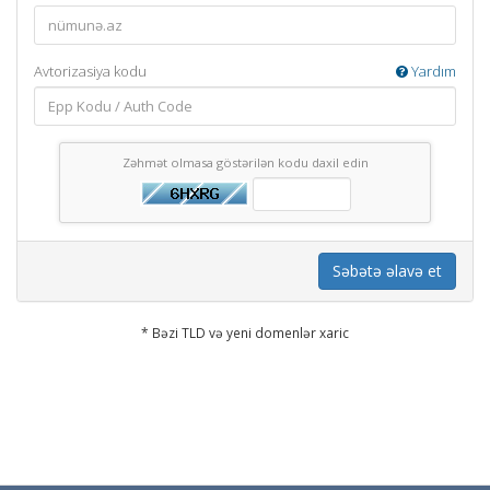
Avtorizasiya kodu
Yardım
Zəhmət olmasa göstərilən kodu daxil edin
Səbətə əlavə et
* Bəzi TLD və yeni domenlər xaric